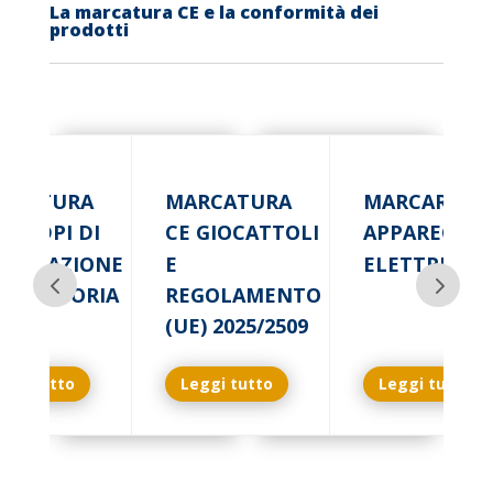
La marcatura CE e la conformità dei
prodotti
RCATURA
MARCATURA
MARCARE CE
DEI DPI DI
CE GIOCATTOLI
APPARECCHI
PORTAZIONE
E
ELETTRICHE
BLIGATORIA
REGOLAMENTO
(UE) 2025/2509
ggi tutto
Leggi tutto
Leggi tutto