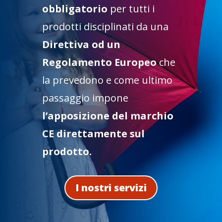
obbligatorio
per tutti i
prodotti disciplinati da una
Direttiva od un
Regolamento Europeo
che
la prevedono e come ultimo
passaggio impone
l’apposizione del marchio
CE direttamente sul
prodotto.
I nostri servizi