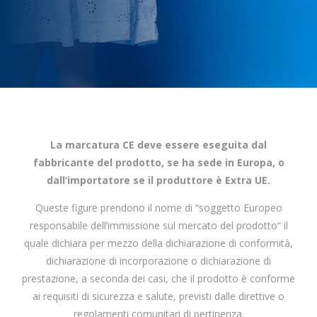
La marcatura CE deve essere eseguita dal
fabbricante del prodotto, se ha sede in Europa, o
dall’importatore se il produttore è Extra UE.
Queste figure prendono il nome di “soggetto Europeo
responsabile dell’immissione sul mercato del prodotto“ il
quale dichiara per mezzo della dichiarazione di conformità,
dichiarazione di incorporazione o dichiarazione di
prestazione, a seconda dei casi, che il prodotto è conforme
ai requisiti di sicurezza e salute, previsti dalle direttive o
regolamenti comunitari di pertinenza.