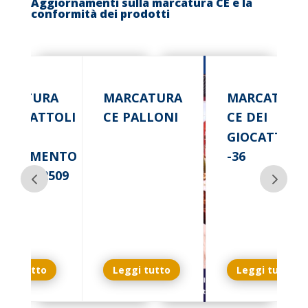
Aggiornamenti sulla marcatura CE e la
conformità dei prodotti
RCATURA
MARCATURA
MARCATURA
 GIOCATTOLI
CE PALLONI
CE DEI
GIOCATTOLI
GOLAMENTO
-36
) 2025/2509
ggi tutto
Leggi tutto
Leggi tutto