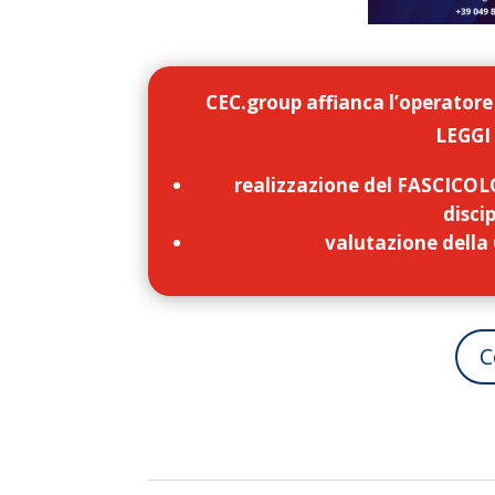
CEC.group affianca l’operatore
LEGGI 
realizzazione del FASCICOLO
disci
valutazione dell
C