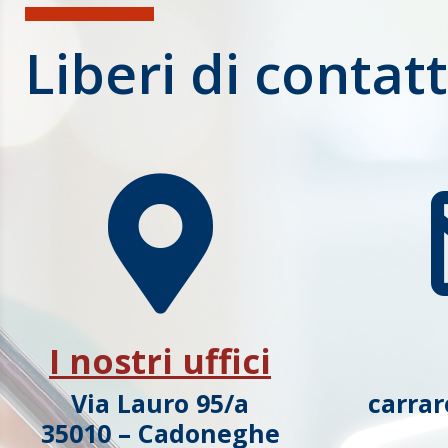
Liberi di contatt

I nostri uffici
Via Lauro 95/a
carra
35010 – Cadoneghe