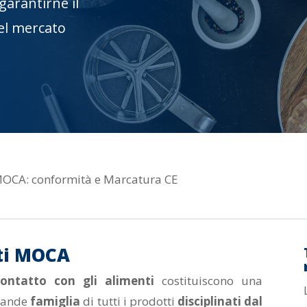
arantirne il
del mercato
 MOCA: conformità e Marcatura CE
tti MOCA
c
ontatto con gli alimenti
costituiscono una
grande
famiglia
di tutti i prodotti
disciplinati dal