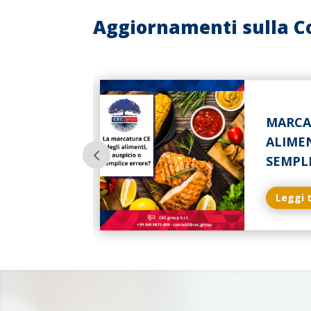
Aggiornamenti sulla C
LLE
MARCA
ASTICA
ALIMEN
SEMPL
Leggi 