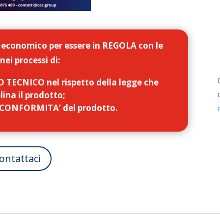
 economico per essere in REGOLA con le
nei processi di:
 TECNICO nel rispetto della legge che
plina il prodotto;
a CONFORMITA’ del prodotto.
ontattaci