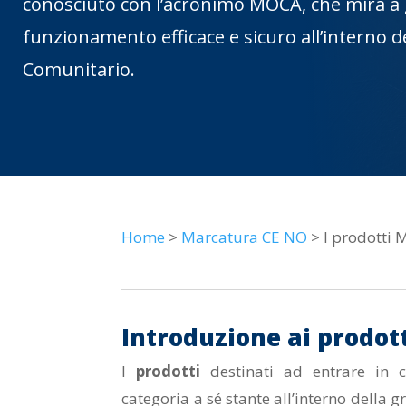
conosciuto con l’acronimo MOCA, che mira a g
funzionamento efficace e sicuro all’interno 
Comunitario.
Home
>
Marcatura CE NO
> I prodotti
Introduzione ai prodo
I
prodotti
destinati ad entrare in 
categoria a sé stante all’interno della 