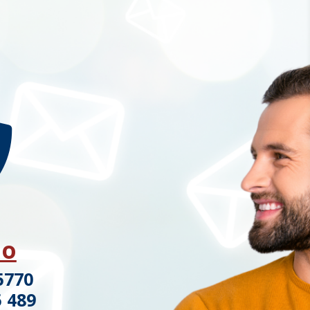

no
5770
5 489