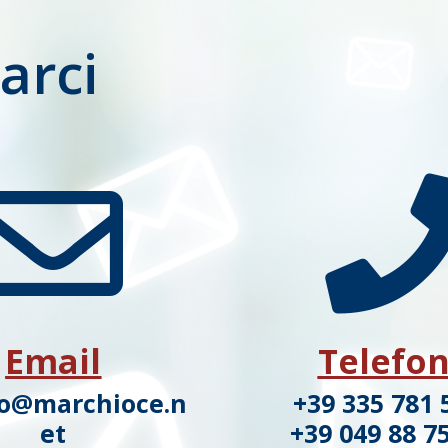
arci

Email
Telefo
ro@marchioce.n
+39 335 781 
et
+39 049 88 7