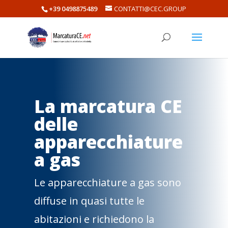
+39 0498875489
CONTATTI@CEC.GROUP
La marcatura CE
delle
apparecchiature
a gas
Le apparecchiature a gas sono
diffuse in quasi tutte le
abitazioni e richiedono la