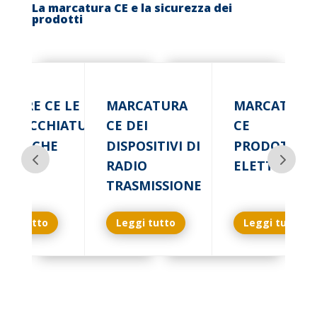
La marcatura CE e la sicurezza dei
prodotti
RCARE CE LE
MARCATURA
MARCATURA
PARECCHIATURE
CE DEI
CE
ETTRICHE
DISPOSITIVI DI
PRODOTTI
RADIO
ELETTRICI
TRASMISSIONE
ggi tutto
Leggi tutto
Leggi tutto