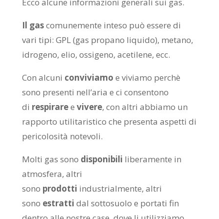
Ecco alcune informazioni generali sui gas.
Il gas
comunemente inteso può essere di
vari tipi: GPL (gas propano liquido), metano,
idrogeno, elio, ossigeno, acetilene, ecc.
Con alcuni
conviviamo
e viviamo perchè
sono presenti nell’aria e ci consentono
di
respirare
e
vivere
, con altri abbiamo un
rapporto utilitaristico che presenta aspetti di
pericolosità notevoli.
Molti gas sono
disponibili
liberamente in
atmosfera, altri
sono
prodotti
industrialmente, altri
sono
estratti
dal sottosuolo e portati fin
dentro alle nostre case, dove li utilizziamo