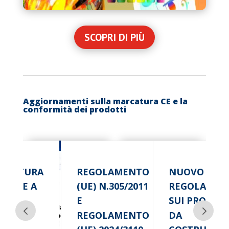
SCOPRI DI PIÙ
Aggiornamenti sulla marcatura CE e la
conformità dei prodotti
RCATURA
REGOLAMENTO
NUOVO
 STUFE A
(UE) N.305/2011
REGOLAMEN
LLET
E
SUI PRODOT
REGOLAMENTO
DA