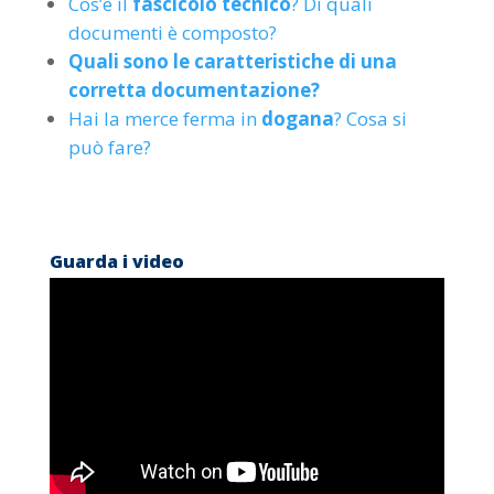
Cos’è il
fascicolo tecnico
? Di quali
documenti è composto?
Quali sono le caratteristiche di una
corretta documentazione?
Hai la merce ferma in
dogana
? Cosa si
può fare?
Guarda i video