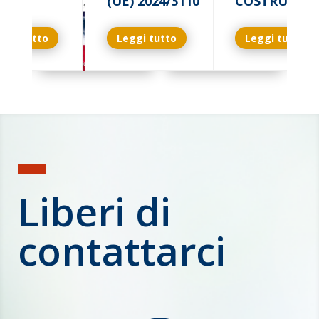
(UE) 2024/3110
COSTRUZIO
ggi tutto
Leggi tutto
Leggi tutto
Liberi di
contattarci