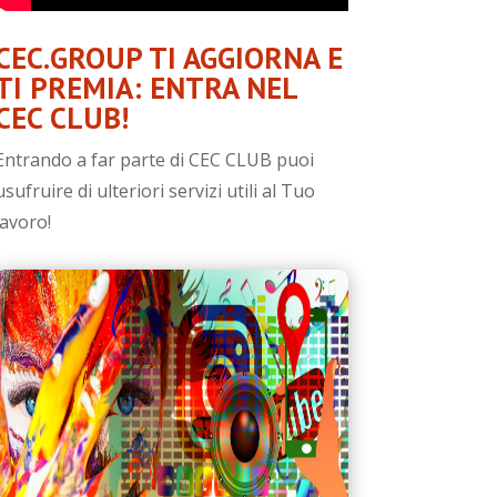
CEC.GROUP TI AGGIORNA E
TI PREMIA: ENTRA NEL
CEC CLUB!
Entrando a far parte di CEC CLUB puoi
usufruire di ulteriori servizi utili al Tuo
lavoro!