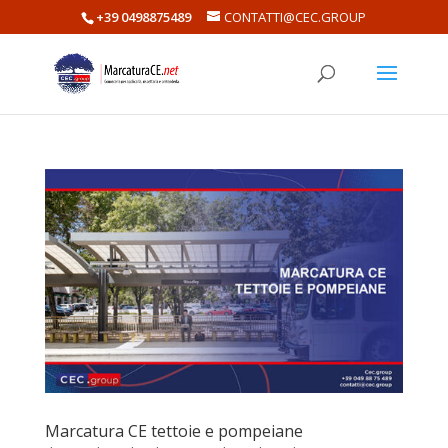
+39 0498875489
CONTATTI@CEC.GROUP
Marcatura CE tettoie e pompeiane