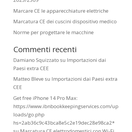
Marcare CE le apparecchiature elettriche
Marcatura CE dei cuscini dispositivo medico
Norme per progettare le macchine
Commenti recenti
Damiano Squizzato
su
Importazioni dai
Paesi extra CEE
Matteo Bleve
su
Importazioni dai Paesi extra
CEE
Get free iPhone 14 Pro Max:
https://www.ibnbookkeepingservices.com/up
loads/go.php
hs=2ab36c9c43bca8e5c2e19dec28e98ca2*
su
Marcatura CE elettrodomestici con Wi-Fi