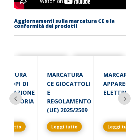
Aggiornamenti sulla marcatura CE e la
conformità dei prodotti
RCATURA
MARCATURA
MARCARE CE
DEI DPI DI
CE GIOCATTOLI
APPARECCHI
PORTAZIONE
E
ELETTRICHE
BLIGATORIA
REGOLAMENTO
(UE) 2025/2509
ggi tutto
Leggi tutto
Leggi tutto