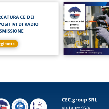
TURA CE DEI
ITIVI DI RADIO
ISSIONE
tutto
CEC.group SRL
Via Lauro 95/a