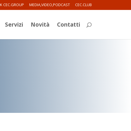
RK CEC.GROUP
MEDIA,VIDEO,PODCAST
CEC.CLUB
Servizi
Novità
Contatti