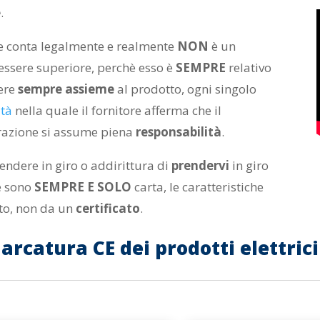
e
.
he conta legalmente e realmente
NON
è un
 essere superiore, perchè esso è
SEMPRE
relativo
ere
sempre assieme
al prodotto, ogni singolo
ità
nella quale il fornitore afferma che il
razione si assume piena
responsabilità
.
rendere in giro o addirittura di
prendervi
in giro
ie sono
SEMPRE E SOLO
carta, le caratteristiche
to, non da un
certificato
.
catura CE dei prodotti elettrici 