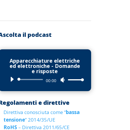
Ascolta il podcast
Apparecchiature elettriche
ed elettroniche - Domande
e risposte
Audio
Usa
00:00
Player
i
tasti
Regolamenti e direttive
freccia
Direttiva conosciuta come “
bassa
su/giù
tensione
” 2014/35/UE
per
RoHS
– Direttiva 2011/65/CE
aumentare