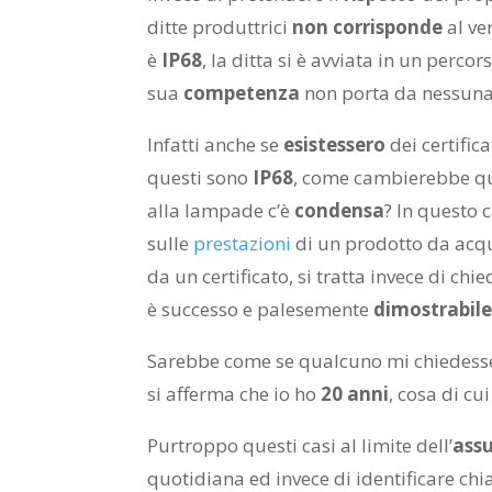
ditte produttrici
non corrisponde
al v
è
IP68
, la ditta si è avviata in un percor
sua
competenza
non porta da nessuna
Infatti anche se
esistessero
dei certific
questi sono
IP68
, come cambierebbe que
alla lampade c’è
condensa
? In questo 
sulle
prestazioni
di un prodotto da acq
da un certificato, si tratta invece di chi
è successo e palesemente
dimostrabil
Sarebbe come se qualcuno mi chiedesse
si afferma che io ho
20 anni
, cosa di cu
Purtroppo questi casi al limite dell’
ass
quotidiana ed invece di identificare ch