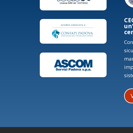
CE
un
ce
Con
sic
mar
imp
sis