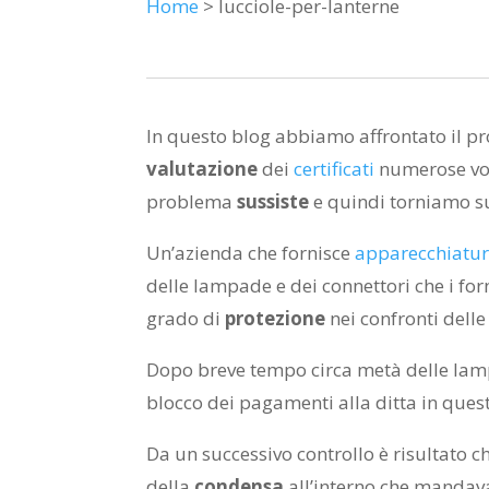
Home
> lucciole-per-lanterne
In questo blog abbiamo affrontato il pr
valutazione
dei
certificati
numerose volt
problema
sussiste
e quindi torniamo s
Un’azienda che fornisce
apparecchiatur
delle lampade e dei connettori che i for
grado di
protezione
nei confronti delle
Dopo breve tempo circa metà delle la
blocco dei pagamenti alla ditta in ques
Da un successivo controllo è risultato 
della
condensa
all’interno che mandava 