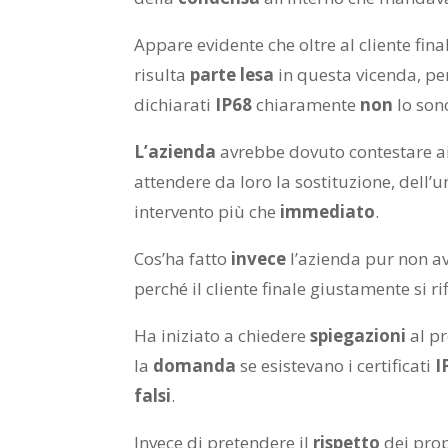
Appare evidente che oltre al cliente fina
risulta
parte lesa
in questa vicenda, pe
dichiarati
IP68
chiaramente
non
lo son
L’azienda
avrebbe dovuto contestare ai 
attendere da loro la sostituzione, dell’
intervento più che
immediato
.
Cos’ha fatto
invece
l’azienda pur non a
perché il cliente finale giustamente si ri
Ha iniziato a chiedere
spiegazioni
al pr
la
domanda
se esistevano i certificati
I
falsi
.
Invece di pretendere il
rispetto
dei prop