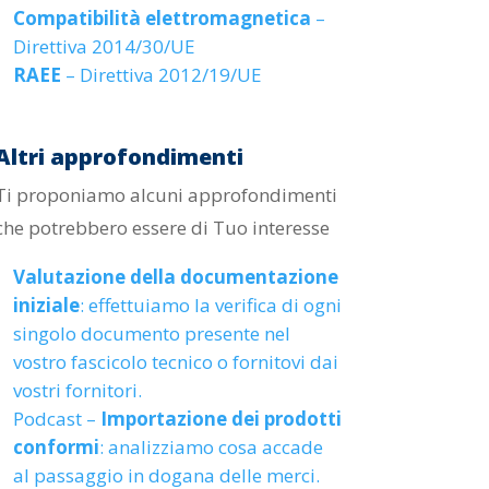
Compatibilità elettromagnetica
–
o
Direttiva 2014/30/UE
diminuire
RAEE
– Direttiva 2012/19/UE
il
volume.
Altri approfondimenti
Ti proponiamo alcuni approfondimenti
che potrebbero essere di Tuo interesse
Valutazione della documentazione
iniziale
: effettuiamo la
verifica di ogni
singolo documento presente nel
vostro fascicolo tecnico o fornitovi dai
vostri fornitori.
Podcast –
Importazione dei prodotti
conformi
: analizziamo cosa accade
al passaggio in dogana delle merci.