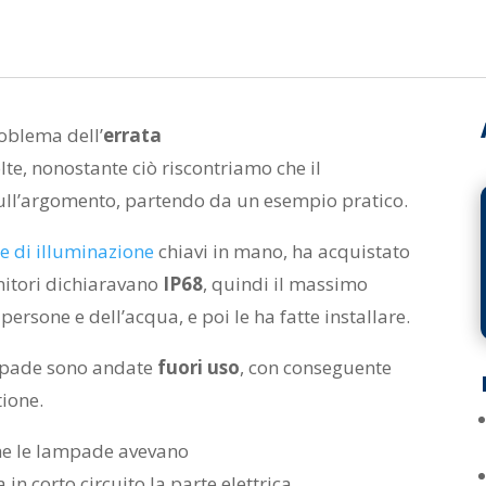
oblema dell’
errata
e, nonostante ciò riscontriamo che il
ull’argomento, partendo da un esempio pratico.
e di illuminazione
chiavi in mano, ha acquistato
nitori dichiaravano
IP68
, quindi il massimo
 persone e dell’acqua, e poi le ha fatte installare.
mpade sono andate
fuori uso
, con conseguente
tione.
che le lampade avevano
in corto circuito la parte elettrica.