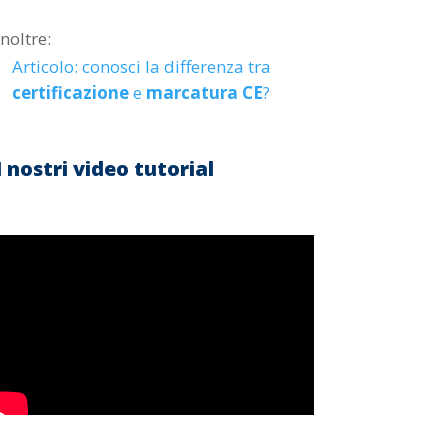
Inoltre:
Articolo: conosci la differenza tra
certificazione
e
marcatura CE
?
I nostri video tutorial