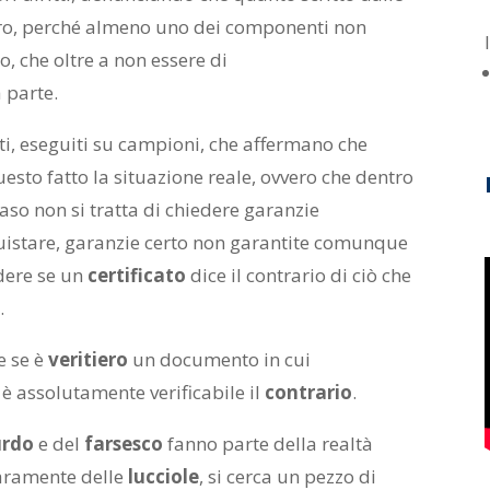
ero, perché almeno uno dei componenti non
so, che oltre a non essere di
 parte.
ati, eseguiti su campioni, che affermano che
sto fatto la situazione reale, ovvero che dentro
caso non si tratta di chiedere garanzie
uistare, garanzie certo non garantite comunque
edere se un
certificato
dice il contrario di ciò che
e
.
 se è
veritiero
un documento in cui
i è assolutamente verificabile il
contrario
.
urdo
e del
farsesco
fanno parte della realtà
iaramente delle
lucciole
, si cerca un pezzo di