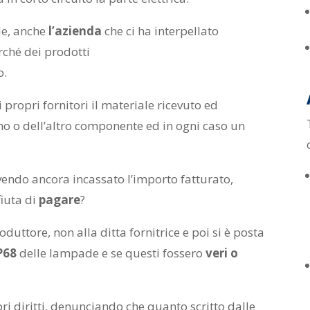
le, anche
l’azienda
che ci ha interpellato
rché dei prodotti
o.
propri fornitori il materiale ricevuto ed
uno o dell’altro componente ed in ogni caso un
vendo ancora incassato l’importo fatturato,
fiuta di
pagare
?
oduttore, non alla ditta fornitrice e poi si è posta
P68
delle lampade e se questi fossero
veri o
ri diritti, denunciando che quanto scritto dalle