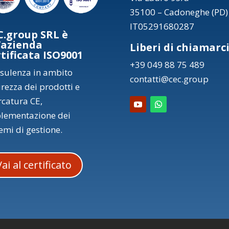
35100 – Cadoneghe (PD)
IT05291680287
C.group SRL è
’azienda
Liberi di chiamarc
rtificata ISO9001
+39 049 88 75 489
sulenza in ambito
contatti@cec.group
urezza dei prodotti e
catura CE,
lementazione dei
temi di gestione.
Vai al certificato