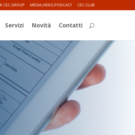
RK CEC.GROUP
MEDIA,VIDEO,PODCAST
CEC.CLUB
Servizi
Novità
Contatti