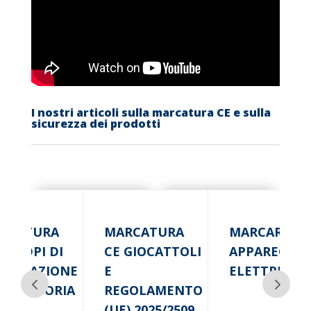
I nostri articoli sulla marcatura CE e sulla
sicurezza dei prodotti
RCATURA
MARCATURA
MARCARE CE
DEI DPI DI
CE GIOCATTOLI
APPARECCHI
PORTAZIONE
E
ELETTRICHE
BLIGATORIA
REGOLAMENTO
(UE) 2025/2509