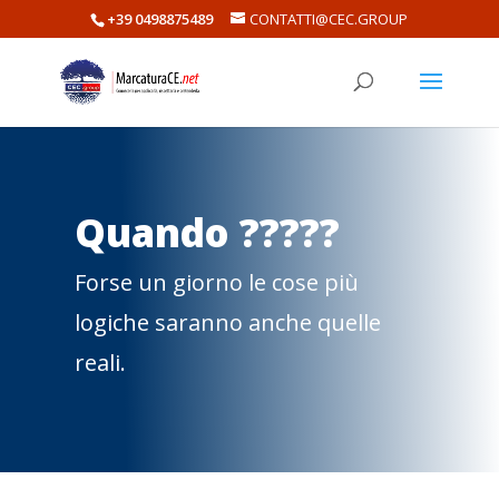
+39 0498875489
CONTATTI@CEC.GROUP
Quando ?????
Forse un giorno le cose più
logiche saranno anche quelle
reali.