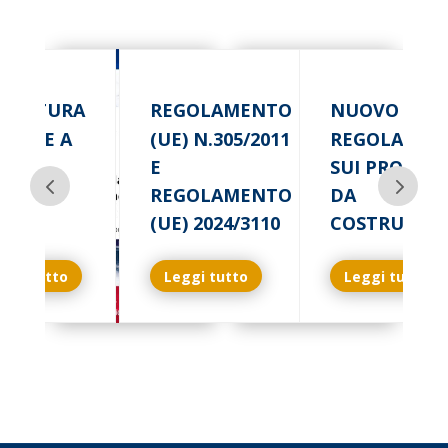
RCATURA
REGOLAMENTO
NUOVO
 STUFE A
(UE) N.305/2011
REGOLAMEN
LLET
E
SUI PRODOT
REGOLAMENTO
DA
(UE) 2024/3110
COSTRUZIO
ggi tutto
Leggi tutto
Leggi tutto