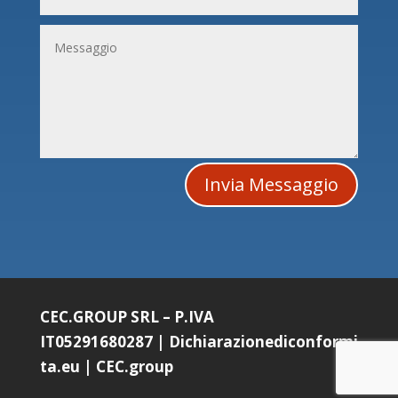
Invia Messaggio
CEC.GROUP SRL – P.IVA
IT05291680287
|
Dichiarazionediconformi
ta.eu
|
CEC.group