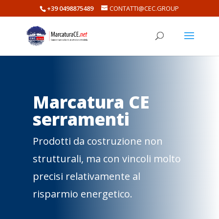
+39 0498875489
CONTATTI@CEC.GROUP
Marcatura CE
serramenti
Prodotti da costruzione non
strutturali, ma con vincoli molto
precisi relativamente al
risparmio energetico.