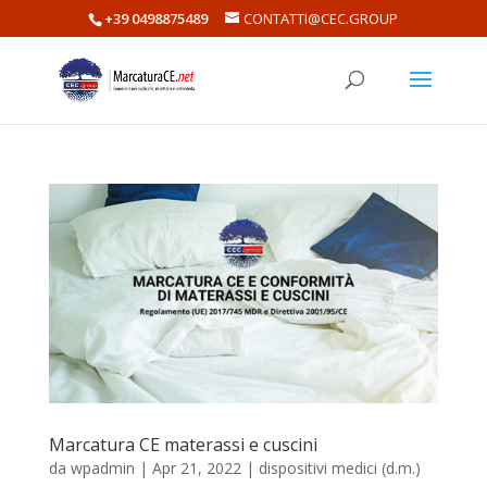
+39 0498875489
CONTATTI@CEC.GROUP
Marcatura CE materassi e cuscini
da
wpadmin
|
Apr 21, 2022
|
dispositivi medici (d.m.)