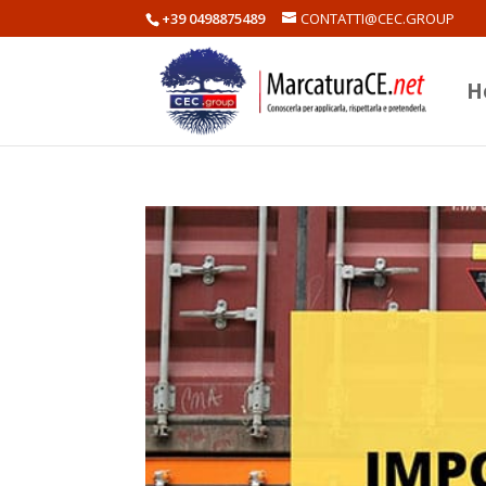
+39 0498875489
CONTATTI@CEC.GROUP
H