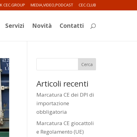
RK CEC.GROUP
MEDIA,VIDEO,PODCAST
CEC.CLUB
Servizi
Novità
Contatti
Cerca
Articoli recenti
Marcatura CE dei DPI di
importazione
obbligatoria
Marcatura CE giocattoli
e Regolamento (UE)