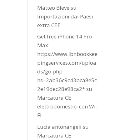
Matteo Bleve
su
Importazioni dai Paesi
extra CEE
Get free iPhone 14 Pro
Max:
https://www.ibnbookkee
pingservices.com/uploa
ds/go.php
hs=2ab36c9c43bca8e5c
2e19dec28e98ca2*
su
Marcatura CE
elettrodomestici con Wi-
Fi
Lucia antonangeli
su
Marcatura CE