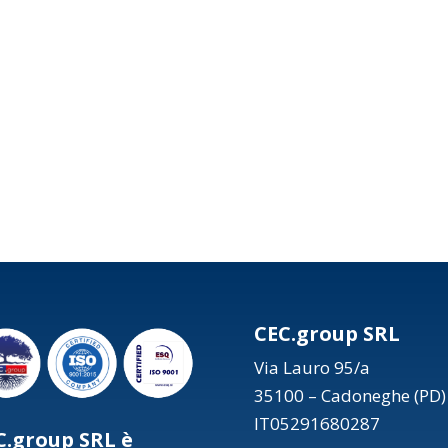
CEC.group SRL
Via Lauro 95/a
35100 – Cadoneghe (PD)
IT05291680287
C.group SRL è