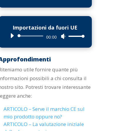
Player
i
tasti
freccia
Importazioni da fuori UE
su/giù
Audio
Usa
00:00
per
Player
i
aumentare
tasti
o
Approfondimenti
freccia
diminuire
Riteniamo utile fornire quante più
su/giù
il
informazioni possibili a chi consulta il
per
volume.
aumentare
nostro sito. Potresti trovare interessante
o
leggere anche:
diminuire
ARTICOLO –
Serve il marchio CE sul
il
mio prodotto oppure no?
volume.
ARTICOLO – La valutazione iniziale