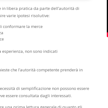
 in libera pratica da parte dell’autorità di
re varie ipotesi risolutive:
 di conformare la merce
za
rce
ra esperienza, non sono indicati
hieste che l’autorità competente prenderà in
ecessità di semplificazione non possono essere
eve essere consultata dagli interessati.
re una prima lettura generale di quanto gli