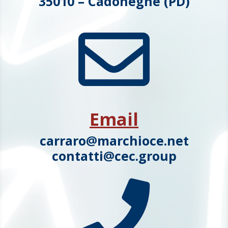
35010 – Cadoneghe (PD)

Email
carraro@marchioce.net
contatti@cec.group
