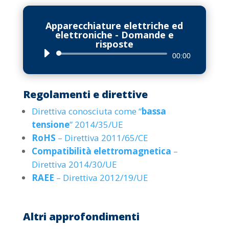
Apparecchiature elettriche ed
elettroniche - Domande e
risposte
Audio
00:00
Player
Regolamenti e direttive
Direttiva conosciuta come “
bassa
tensione
” 2014/35/UE
RoHS
– Direttiva 2011/65/CE
Compatibilità elettromagnetica
–
Direttiva 2014/30/UE
RAEE
– Direttiva 2012/19/UE
Altri approfondimenti