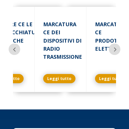
RCARE CE LE
MARCATURA
MARCATURA
PARECCHIATURE
CE DEI
CE
ETTRICHE
DISPOSITIVI DI
PRODOTTI
RADIO
ELETTRICI
TRASMISSIONE
ggi tutto
Leggi tutto
Leggi tutto