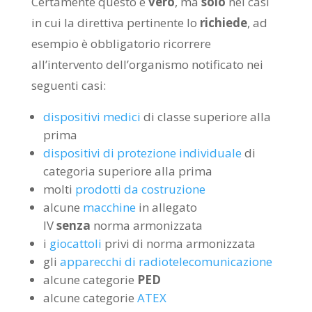
Certamente questo è
vero
, ma
solo
nei casi
in cui la direttiva pertinente lo
richiede
, ad
esempio è obbligatorio ricorrere
all’intervento dell’organismo notificato nei
seguenti casi:
dispositivi medici
di classe superiore alla
prima
dispositivi di protezione individuale
di
categoria superiore alla prima
molti
prodotti da costruzione
alcune
macchine
in allegato
IV
senza
norma armonizzata
i
giocattoli
privi di norma armonizzata
gli
apparecchi di radiotelecomunicazione
alcune categorie
PED
alcune categorie
ATEX