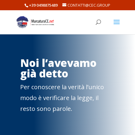
+39 0498875489
CONTATTI@CEC.GROUP
Noi l’avevamo
già detto
Per conoscere la verità l’unico
modo è verificare la legge, il
resto sono parole.