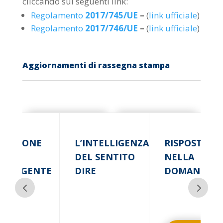
cliccando sui seguenti link:
Regolamento
2017/745/UE
–
(
link ufficiale
)
Regolamento
2017/746/UE
–
(
link ufficiale
)
Aggiornamenti di rassegna stampa
EMOZIONE
L’INTELLIGENZA
RISPOSTA
N È
DEL SENTITO
NELLA
TELLIGENTE
DIRE
DOMANDA