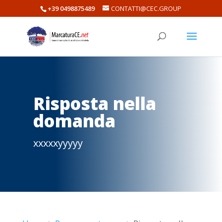
+39 0498875489
CONTATTI@CEC.GROUP
Risposta nella
domanda
xxxxxyyyyy