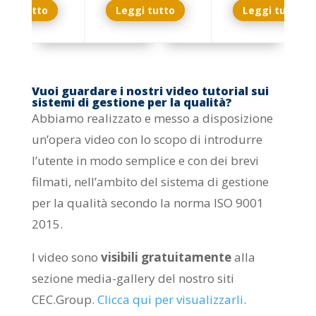
ggi tutto
Leggi tutto
Leggi tutto
Vuoi guardare i nostri video tutorial sui
sistemi di gestione per la qualità?
Abbiamo realizzato e messo a disposizione
un’opera video con lo scopo di introdurre
l’utente in modo semplice e con dei brevi
filmati, nell’ambito del sistema di gestione
per la qualità secondo la norma ISO 9001
2015.
I video sono
visibili gratuitamente
alla
sezione media-gallery del nostro siti
CEC.Group.
Clicca qui per visualizzarli
.