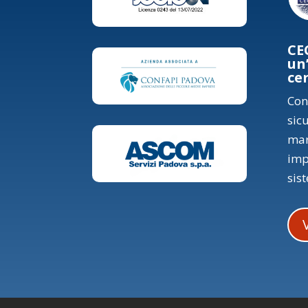
CE
un
ce
Con
sic
mar
imp
sis