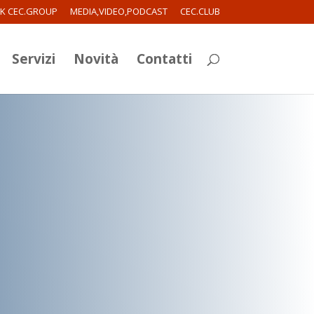
RK CEC.GROUP
MEDIA,VIDEO,PODCAST
CEC.CLUB
Servizi
Novità
Contatti