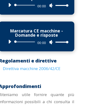
Audio
Usa
00:00
Player
i
tasti
freccia
Marcatura CE macchine -
su/giù
Domande e risposte
per
Audio
Usa
00:00
aumentare
Player
i
o
tasti
diminuire
Regolamenti e direttive
freccia
il
Direttiva macchine 2006/42/CE
su/giù
volume.
per
aumentare
Approfondimenti
o
Riteniamo utile fornire quante più
diminuire
informazioni possibili a chi consulta il
il