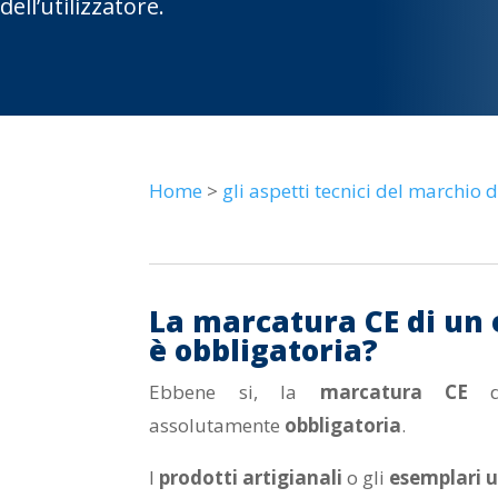
dell’utilizzatore.
Home
>
gli aspetti tecnici del marchio
La marcatura CE di un 
è obbligatoria?
Ebbene si, la
marcatura CE
d
assolutamente
obbligatoria
.
I
prodotti artigianali
o gli
esemplari u