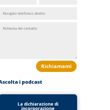
Richiamami
Ascolta i podcast
La dichiarazione di
incorporazione