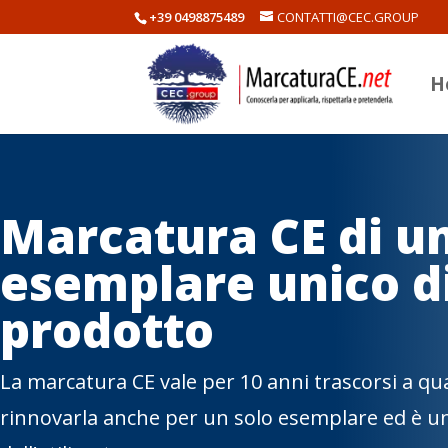
+39 0498875489
CONTATTI@CEC.GROUP
H
Marcatura CE di u
esemplare unico d
prodotto
La marcatura CE vale per 10 anni trascorsi a qua
rinnovarla anche per un solo esemplare ed è u