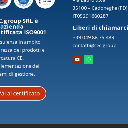
35100 – Cadoneghe (PD)
IT05291680287
C.group SRL è
’azienda
Liberi di chiamarc
rtificata ISO9001
+39 049 88 75 489
sulenza in ambito
contatti@cec.group
urezza dei prodotti e
catura CE,
lementazione dei
temi di gestione.
Vai al certificato