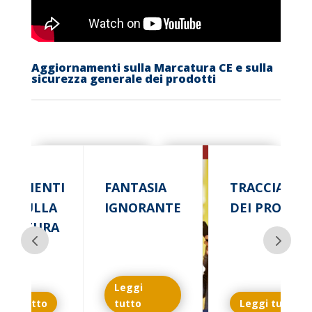
Aggiornamenti sulla Marcatura CE e sulla
sicurezza generale dei prodotti
IARIMENTI
FANTASIA
TRACCIABILI
ILI SULLA
IGNORANTE
DEI PRODOT
RCATURA
Leggi
ggi tutto
tutto
Leggi tutto