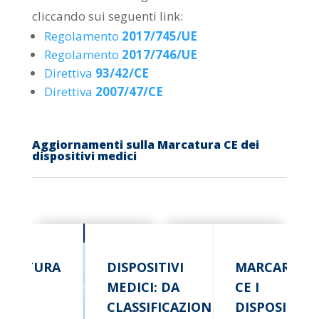
cliccando sui seguenti link:
Regolamento
2017/745/UE
Regolamento
2017/746/UE
Direttiva
93/42/CE
Direttiva
2007/47/CE
Aggiornamenti sulla Marcatura CE dei
dispositivi medici
RCATURA
DISPOSITIVI
MARCARE
DEI
MEDICI: DA
CE I
SCINI
CLASSIFICAZIONE
DISPOSITIVI