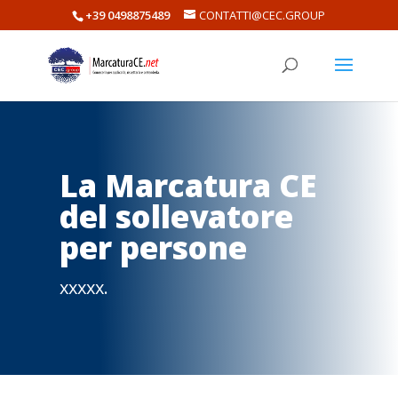
+39 0498875489
CONTATTI@CEC.GROUP
La Marcatura CE
del sollevatore
per persone
xxxxx.