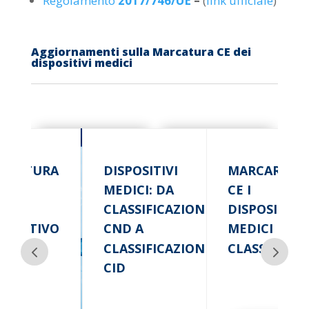
Regolamento
2017/746/UE
–
(
link ufficiale
)
Aggiornamenti sulla Marcatura CE dei
dispositivi medici
RCATURA
DISPOSITIVI
MARCARE
DEI
MEDICI: DA
CE I
SCINI
CLASSIFICAZIONE
DISPOSITIVI
SPOSITIVO
CND A
MEDICI DI
DICO
CLASSIFICAZIONE
CLASSE I
CID