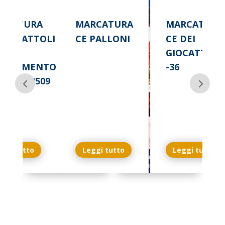
RCATURA
MARCATURA
MARCATURA
 GIOCATTOLI
CE PALLONI
CE DEI
GIOCATTOLI
GOLAMENTO
-36
) 2025/2509
ggi tutto
Leggi tutto
Leggi tutto