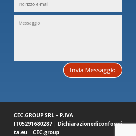
Invia Messaggio
CEC.GROUP SRL – P.IVA
IT05291680287
|
Dichiarazionediconformi
ta.eu
|
CEC.group