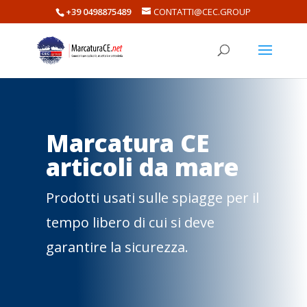
+39 0498875489
CONTATTI@CEC.GROUP
Marcatura CE
articoli da mare
Prodotti usati sulle spiagge per il
tempo libero di cui si deve
garantire la sicurezza.