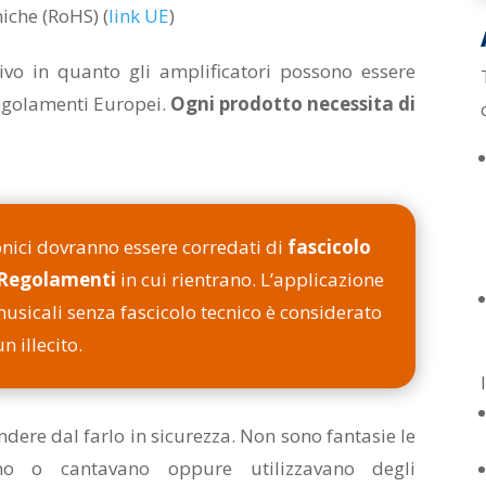
iche (RoHS) (
link UE
)
ivo in quanto gli amplificatori possono essere
Regolamenti Europei.
Ogni prodotto necessita di
onici dovranno essere corredati di
fascicolo
Regolamenti
in cui rientrano. L’applicazione
usicali senza fascicolo tecnico è considerato
un illecito.
dere dal farlo in sicurezza. Non sono fantasie le
no o cantavano oppure utilizzavano degli