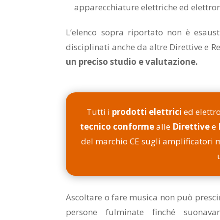
apparecchiature elettriche ed elettron
L’elenco sopra riportato non è esaust
disciplinati anche da altre Direttive e 
un preciso studio e valutazione.
Tutti i
prodotti elettrici
ed elettr
tecnico
conforme
alle
Direttive
e
del marchio CE sugli amplificatori m
Ascoltare o fare musica non può prescin
persone fulminate finché suonava