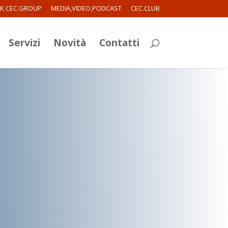
RK CEC.GROUP
MEDIA,VIDEO,PODCAST
CEC.CLUB
Servizi
Novità
Contatti