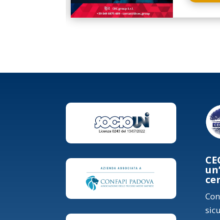
CE
un
ce
Con
sic