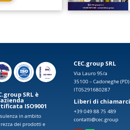
CEC.group SRL
Via Lauro 95/a
35100 – Cadoneghe (PD)
IT05291680287
C.group SRL è
’azienda
Liberi di chiamarc
rtificata ISO9001
+39 049 88 75 489
sulenza in ambito
contatti@cec.group
urezza dei prodotti e