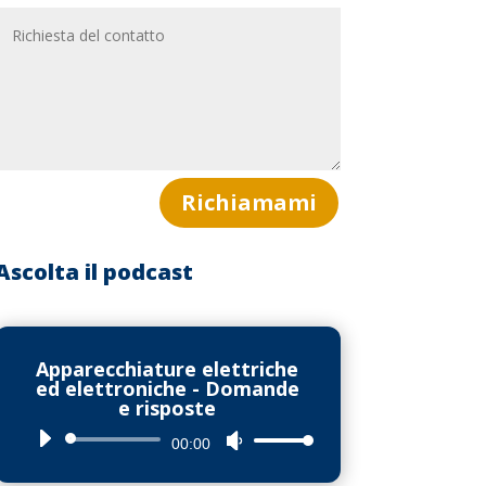
Richiamami
Ascolta il podcast
Apparecchiature elettriche
ed elettroniche - Domande
e risposte
Audio
Usa
00:00
Player
i