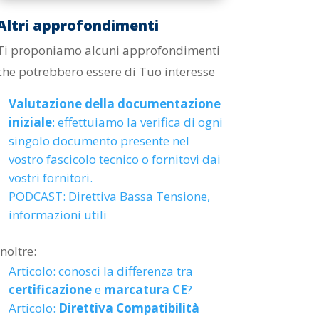
tasti
Altri approfondimenti
freccia
Ti proponiamo alcuni approfondimenti
su/giù
che potrebbero essere di Tuo interesse
per
aumentare
Valutazione della documentazione
o
iniziale
: effettuiamo la
verifica di ogni
diminuire
singolo documento presente nel
il
vostro fascicolo tecnico o fornitovi dai
volume.
vostri fornitori.
PODCAST: Direttiva Bassa Tensione,
informazioni utili
Inoltre:
Articolo: conosci la differenza tra
certificazione
e
marcatura CE
?
Articolo:
Direttiva Compatibilità