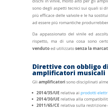
dischi in vinile, molto alto per gli ampli
sono degli aspetti tecnici sui quali si d
più efficace delle valvole e le ha sosti
ad essere più romantiche produrrebber
Da appassionato del vinile ed ascolta
rispetto, ma di una cosa sono certo
venduto
ed utilizzato
senza la marca
Direttive con obbligo d
amplificatori musicali
Gli
amplificatori
sono disciplinati alme
2014/35/UE
relativa ai
prodotti elettr
2014/30/UE
relativa alla compatibili
2011/65/CE
relativa sulla restrizion