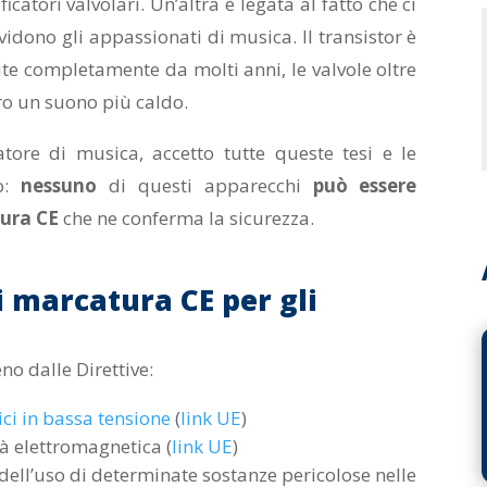
ficatori valvolari. Un’altra è legata al fatto che ci
ividono gli appassionati di musica. Il transistor è
tuite completamente da molti anni, le valvole oltre
o un suono più caldo.
tore di musica, accetto tutte queste tesi e le
:
nessuno
di questi apparecchi
può essere
tura CE
che ne conferma la sicurezza.
i marcatura CE per gli
no dalle Direttive:
ici in bassa tensione
(
link UE
)
tà elettromagnetica (
link UE
)
e dell’uso di determinate sostanze pericolose nelle