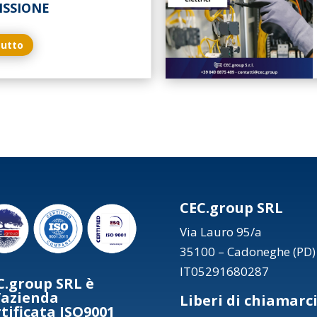
ISSIONE
tutto
CEC.group SRL
Via Lauro 95/a
35100 – Cadoneghe (PD)
IT05291680287
C.group SRL è
’azienda
Liberi di chiamarc
rtificata ISO9001