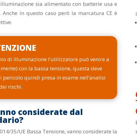
 illuminazione sia alimentato con batterie usa e
e. Anche in questo caso però la marcatura CE è
ttive.
TENZIONE
io di illuminazione l’utilizzatore può venire a
amente) con la bassa tensione, questa deve
 pericolo quindi presa in esame nell’analisi
dei rischi.
anno considerate dal
dario?
a 2014/35/UE Bassa Tensione, vanno considerate la