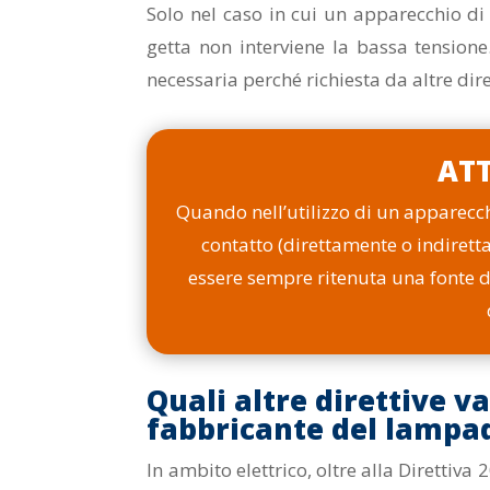
Solo nel caso in cui un apparecchio di
getta non interviene la bassa tension
necessaria perché richiesta da altre dire
AT
Quando nell’utilizzo di un apparecch
contatto (direttamente o indirett
essere sempre ritenuta una fonte di
Quali altre direttive v
fabbricante del lampa
In ambito elettrico, oltre alla Direttiv