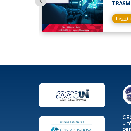
TRASM
Leggi 
CE
un
ce