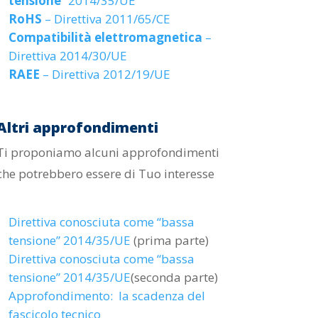
tensione
” 2014/35/UE
per
RoHS
– Direttiva 2011/65/CE
aumentare
Compatibilità elettromagnetica
–
o
Direttiva 2014/30/UE
diminuire
RAEE
– Direttiva 2012/19/UE
il
volume.
Altri approfondimenti
Ti proponiamo alcuni approfondimenti
che potrebbero essere di Tuo interesse
Direttiva conosciuta come “bassa
tensione” 2014/35/UE
(prima parte)
Direttiva conosciuta come “bassa
tensione” 2014/35/UE
(seconda parte)
Approfondimento: la scadenza del
fascicolo tecnico