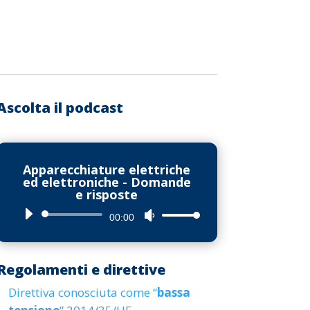
Ascolta il podcast
Apparecchiature elettriche
ed elettroniche - Domande
e risposte
Audio
Usa
00:00
Player
i
tasti
Regolamenti e direttive
freccia
Direttiva conosciuta come “
bassa
su/giù