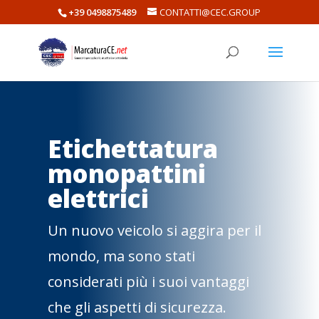
+39 0498875489
CONTATTI@CEC.GROUP
Etichettatura
monopattini
elettrici
Un nuovo veicolo si aggira per il
mondo, ma sono stati
considerati più i suoi vantaggi
che gli aspetti di sicurezza.