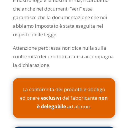
il nostro logo e la nostra firma, ricordiamo
che anche nei documenti “veri” essa
garantisce che la documentazione che noi
abbiamo impostato è stata eseguita nel
rispetto delle legge.
Attenzione però: essa non dice nulla sulla
conformità dei prodotti a cui si accompagna
la dichiarazione.
La conformità dei prodotti è obbligo
ed onere
esclusivi
del fabbricante
non
è delegabile
ad alcuno.