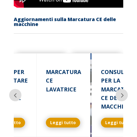
Aggiornamenti sulla Marcatura CE delle
macchine
RME PER
MARCATURA
CONSULENZ
OGETTARE
CE
PER LA
LAVATRICE
MARCATURA
CCHINE
CE DELLE
MACCHINE
ggi tutto
Leggi tutto
Leggi tutto