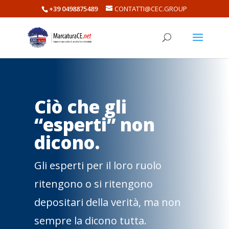
+39 0498875489
CONTATTI@CEC.GROUP
Ciò che gli
“esperti” non
dicono.
Gli esperti per il loro ruolo
ritengono o si ritengono
depositari della verità, ma non
sempre la dicono tutta.