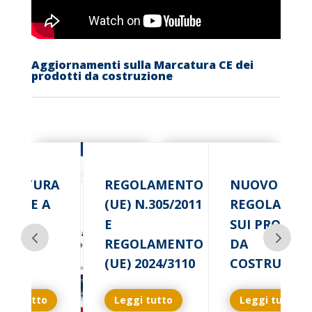
Aggiornamenti sulla Marcatura CE dei
prodotti da costruzione
RCATURA
REGOLAMENTO
NUOVO
 STUFE A
(UE) N.305/2011
REGOLAMEN
LLET
E
SUI PRODOT
REGOLAMENTO
DA
(UE) 2024/3110
COSTRUZIO
ggi tutto
Leggi tutto
Leggi tutto