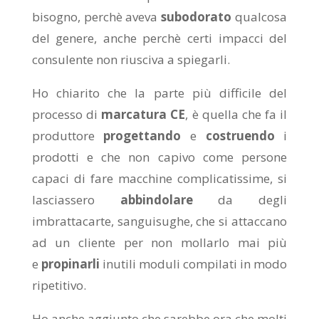
bisogno, perchè aveva
subodorato
qualcosa
del genere, anche perchè certi impacci del
consulente non riusciva a spiegarli.
Ho chiarito che la parte più difficile del
processo di
marcatura CE
, è quella che fa il
produttore
progettando
e
costruendo
i
prodotti e che non capivo come persone
capaci di fare macchine complicatissime, si
lasciassero
abbindolare
da degli
imbrattacarte, sanguisughe, che si attaccano
ad un cliente per non mollarlo mai più
e
propinarli
inutili moduli compilati in modo
ripetitivo.
Ho anche aggiunto che sarebbe ora che molti