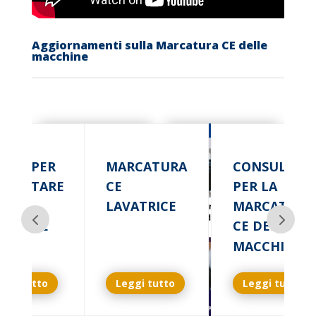
Aggiornamenti sulla Marcatura CE delle
macchine
RME PER
MARCATURA
CONSULENZ
OGETTARE
CE
PER LA
LAVATRICE
MARCATURA
CCHINE
CE DELLE
MACCHINE
ggi tutto
Leggi tutto
Leggi tutto