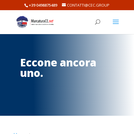
+39 0498875489
CONTATTI@CEC.GROUP
Eccone ancora
uno.