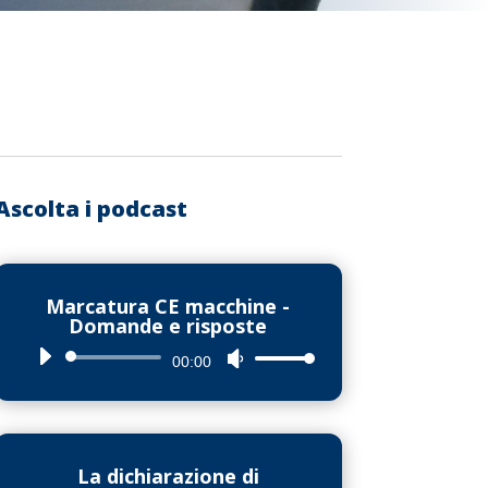
Ascolta i podcast
Marcatura CE macchine -
Domande e risposte
Audio
Usa
00:00
Player
i
tasti
freccia
La dichiarazione di
su/giù