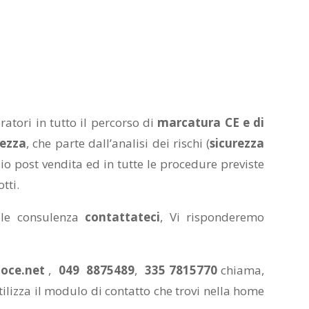
ratori in tutto il percorso di
marcatura CE e di
rezza
, che parte dall’analisi dei rischi (
sicurezza
izio post vendita ed in tutte le procedure previste
tti.
ale consulenza
contattateci
, Vi risponderemo
oce.net
,
049 8875489
,
335 7815770
chiama,
ilizza il modulo di contatto che trovi nella home