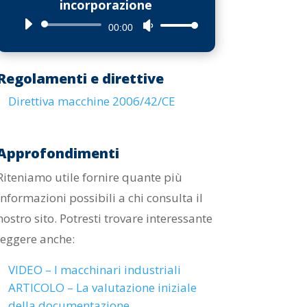
incorporazione
per
Audio
Usa
00:00
aumentare
Player
i
o
tasti
diminuire
Regolamenti e direttive
freccia
il
Direttiva macchine 2006/42/CE
su/giù
volume.
per
aumentare
Approfondimenti
o
Riteniamo utile fornire quante più
diminuire
informazioni possibili a chi consulta il
il
nostro sito. Potresti trovare interessante
volume.
leggere anche:
VIDEO – I macchinari industriali
ARTICOLO – La valutazione iniziale
della documentazione