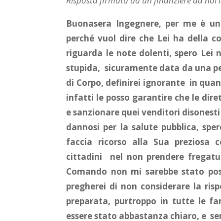
Risposta firmata da un finanziere da noi 
Buonasera Ingegnere, per me è un 
perché vuol dire che Lei ha della c
riguarda le note dolenti, spero Lei
stupida, sicuramente data da una pe
di Corpo, definirei ignorante in quan
infatti le posso garantire che le dir
e sanzionare quei venditori disones
dannosi per la salute pubblica, spe
faccia ricorso alla Sua preziosa c
cittadini nel non prendere fregatur
Comando non mi sarebbe stato possib
pregherei di non considerare la ri
preparata, purtroppo in tutte le fam
essere stato abbastanza chiaro, e se