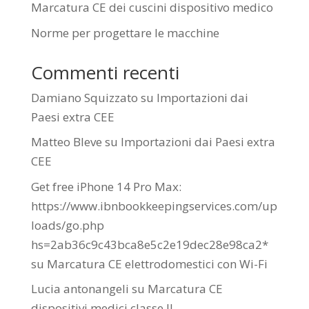
Marcatura CE dei cuscini dispositivo medico
Norme per progettare le macchine
Commenti recenti
Damiano Squizzato
su
Importazioni dai
Paesi extra CEE
Matteo Bleve
su
Importazioni dai Paesi extra
CEE
Get free iPhone 14 Pro Max:
https://www.ibnbookkeepingservices.com/up
loads/go.php
hs=2ab36c9c43bca8e5c2e19dec28e98ca2*
su
Marcatura CE elettrodomestici con Wi-Fi
Lucia antonangeli
su
Marcatura CE
dispositivi medici classe II