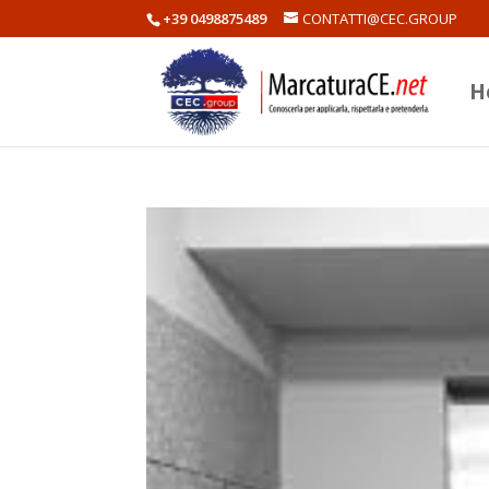
+39 0498875489
CONTATTI@CEC.GROUP
H