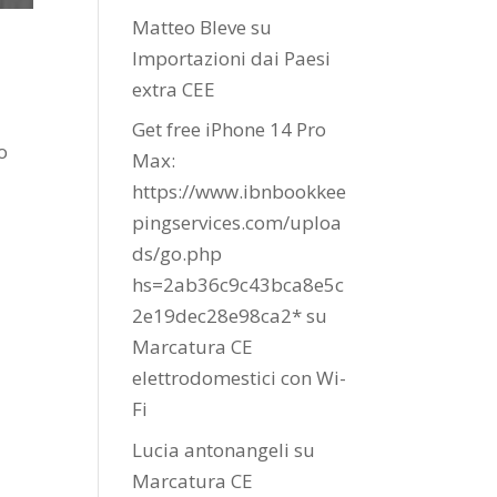
Matteo Bleve
su
Importazioni dai Paesi
extra CEE
Get free iPhone 14 Pro
o
Max:
https://www.ibnbookkee
pingservices.com/uploa
ds/go.php
hs=2ab36c9c43bca8e5c
2e19dec28e98ca2*
su
Marcatura CE
elettrodomestici con Wi-
Fi
Lucia antonangeli
su
Marcatura CE