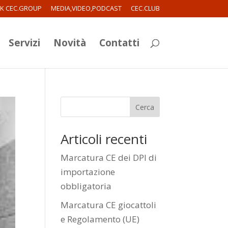
RK CEC.GROUP
MEDIA,VIDEO,PODCAST
CEC.CLUB
Servizi
Novità
Contatti
Cerca
Articoli recenti
Marcatura CE dei DPI di
importazione
obbligatoria
Marcatura CE giocattoli
e Regolamento (UE)