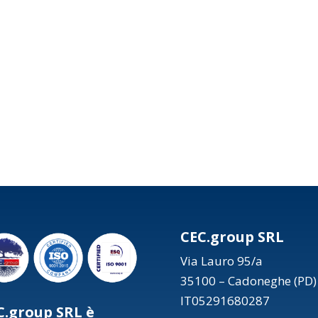
CEC.group SRL
Via Lauro 95/a
35100 – Cadoneghe (PD)
IT05291680287
C.group SRL è