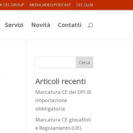
RK CEC.GROUP
MEDIA,VIDEO,PODCAST
CEC.CLUB
Servizi
Novità
Contatti
Cerca
i
Articoli recenti
Marcatura CE dei DPI di
importazione
obbligatoria
Marcatura CE giocattoli
e Regolamento (UE)