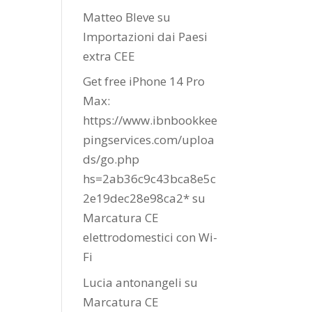
Matteo Bleve
su
Importazioni dai Paesi
extra CEE
Get free iPhone 14 Pro
Max:
https://www.ibnbookkee
pingservices.com/uploa
ds/go.php
hs=2ab36c9c43bca8e5c
2e19dec28e98ca2*
su
Marcatura CE
elettrodomestici con Wi-
Fi
Lucia antonangeli
su
Marcatura CE