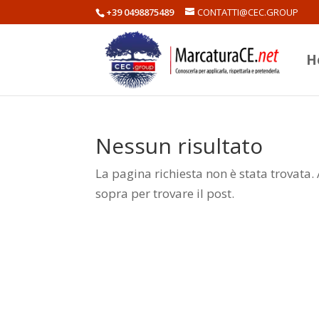
+39 0498875489
CONTATTI@CEC.GROUP
H
Nessun risultato
La pagina richiesta non è stata trovata. 
sopra per trovare il post.