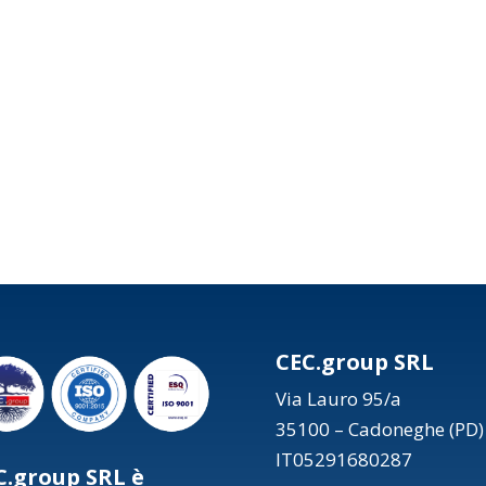
CEC.group SRL
Via Lauro 95/a
35100 – Cadoneghe (PD)
IT05291680287
C.group SRL è