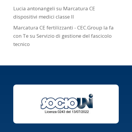
Lucia antonangeli
su
Marcatura CE
dispositivi medici classe II
Marcatura CE fertilizzanti - CEC.Group la fa
con Te
su
Servizio di gestione del fascicolo
tecnico