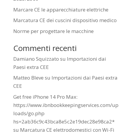
Marcare CE le apparecchiature elettriche
Marcatura CE dei cuscini dispositivo medico
Norme per progettare le macchine
Commenti recenti
Damiano Squizzato
su
Importazioni dai
Paesi extra CEE
Matteo Bleve
su
Importazioni dai Paesi extra
CEE
Get free iPhone 14 Pro Max:
https://www.ibnbookkeepingservices.com/up
loads/go.php
hs=2ab36c9c43bca8e5c2e19dec28e98ca2*
su
Marcatura CE elettrodomestici con Wi-Fi