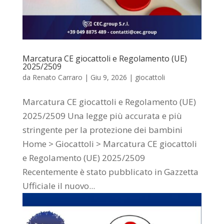
Marcatura CE giocattoli e Regolamento (UE)
2025/2509
da
Renato Carraro
|
Giu 9, 2026
|
giocattoli
Marcatura CE giocattoli e Regolamento (UE)
2025/2509 Una legge più accurata e più
stringente per la protezione dei bambini
Home > Giocattoli > Marcatura CE giocattoli
e Regolamento (UE) 2025/2509
Recentemente è stato pubblicato in Gazzetta
Ufficiale il nuovo...