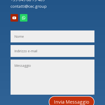
contatti@cec.group
Invia Messaggio