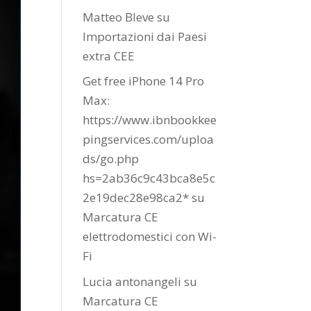
Matteo Bleve
su
Importazioni dai Paesi
extra CEE
Get free iPhone 14 Pro
Max:
https://www.ibnbookkee
pingservices.com/uploa
ds/go.php
hs=2ab36c9c43bca8e5c
2e19dec28e98ca2*
su
Marcatura CE
elettrodomestici con Wi-
Fi
Lucia antonangeli
su
Marcatura CE