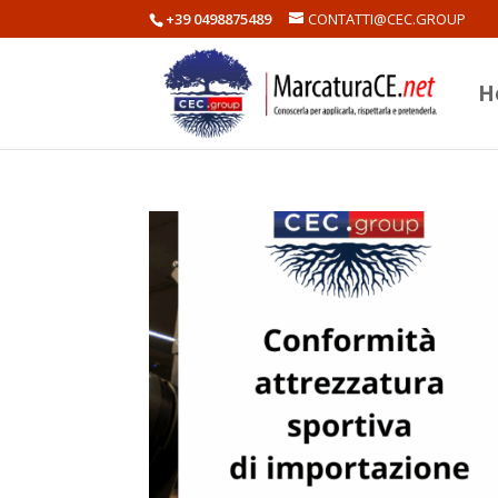
+39 0498875489
CONTATTI@CEC.GROUP
H