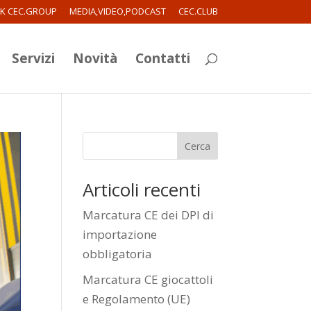
RK CEC.GROUP
MEDIA,VIDEO,PODCAST
CEC.CLUB
Servizi
Novità
Contatti
Cerca
Articoli recenti
Marcatura CE dei DPI di
importazione
obbligatoria
Marcatura CE giocattoli
e Regolamento (UE)