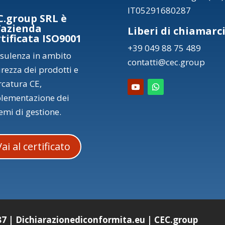
IT05291680287
C.group SRL è
’azienda
Liberi di chiamarc
rtificata ISO9001
+39 049 88 75 489
sulenza in ambito
contatti@cec.group
urezza dei prodotti e
catura CE,
lementazione dei
temi di gestione.
Vai al certificato
87
|
Dichiarazionediconformita.eu
|
CEC.group