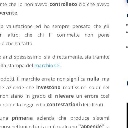
ente che io non avevo
controllato
ciò che avevo
oerente
.
a valutazione ed ho sempre pensato che gli
n altro, che chi li commette non pone
iò che ha fatto.
 anzi spessissimo, sia direttamente, sia tramite
nella stampa del
marchio CE
.
odotti, il marchio errato non significa
nulla
, ma
he aziende che
investono
moltissimi soldi nel
, non siano in grado di
rilevare
un errore così
onti della legge ed a
contestazioni
dei clienti.
: una
primaria
azienda che produce sistemi
 moschettoni e funi a cui qualcuno
“appende”
la