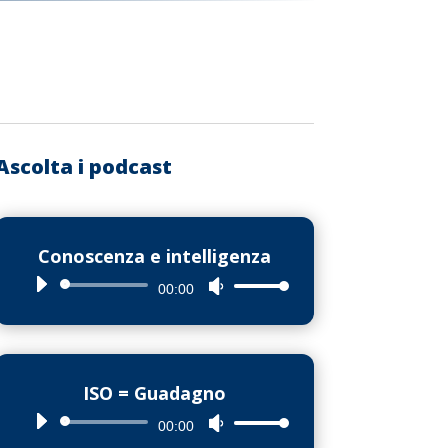
Ascolta i podcast
Conoscenza e intelligenza
Audio
Usa
00:00
Player
i
tasti
freccia
ISO = Guadagno
su/giù
Audio
Usa
00:00
per