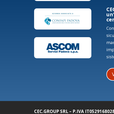
CE
un
ce
Con
sic
mar
imp
sis
CEC.GROUP SRL – P.IVA IT052916802