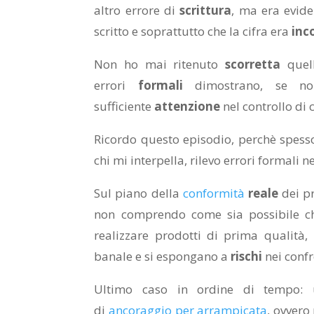
altro errore di
scrittura
, ma era evid
scritto e soprattutto che la cifra era
inc
Non ho mai ritenuto
scorretta
quell
errori
formali
dimostrano, se no
sufficiente
attenzione
nel controllo di c
Ricordo questo episodio, perchè spesso
chi mi interpella, rilevo errori formali 
Sul piano della
conformità
reale
dei pr
non comprendo come sia possibile c
realizzare prodotti di prima qualità
banale e si espongano a
rischi
nei confr
Ultimo caso in ordine di tempo
di
ancoraggio per arrampicata
, ovvero