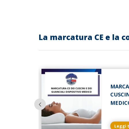
La marcatura CE e la c
MARCA
RE
CUSCIN
MEDIC
Leggi 