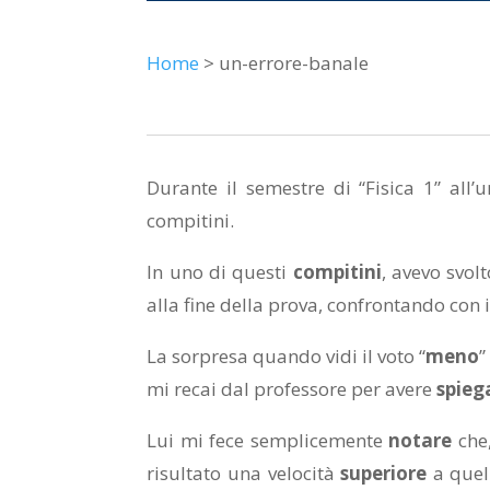
Home
> un-errore-banale
Durante il semestre di “Fisica 1” all’u
compitini.
In uno di questi
compitini
, avevo svol
alla fine della prova, confrontando con 
La sorpresa quando vidi il voto “
meno
”
mi recai dal professore per avere
spieg
Lui mi fece semplicemente
notare
che,
risultato una velocità
superiore
a quell