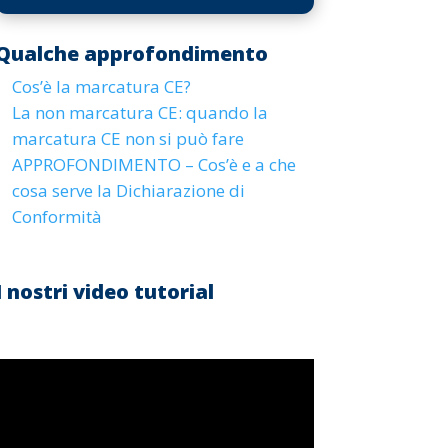
Player
i
aumentare
tasti
o
Qualche approfondimento
freccia
diminuire
Cos’è la marcatura CE?
su/giù
il
La non marcatura CE: quando la
per
volume.
marcatura CE non si può fare
aumentare
APPROFONDIMENTO – Cos’è e a che
o
cosa serve la Dichiarazione di
diminuire
Conformità
il
volume.
I nostri video tutorial