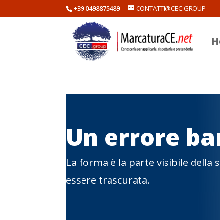
+39 0498875489
CONTATTI@CEC.GROUP
H
Un errore ba
La forma è la parte visibile della
essere trascurata.