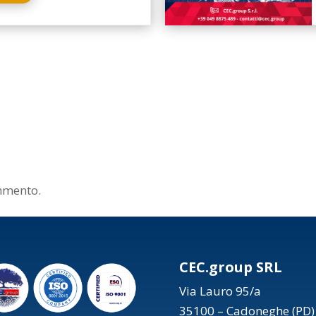
mmento.
CEC.group SRL
Via Lauro 95/a
35100 – Cadoneghe (PD)