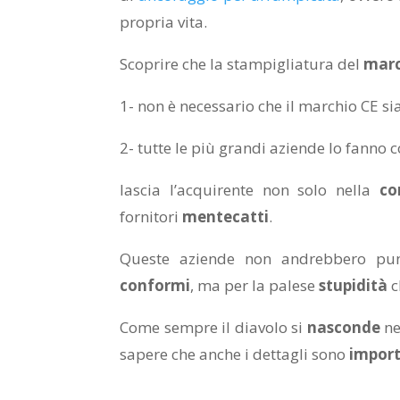
propria vita.
Scoprire che la stampigliatura del
marc
1- non è necessario che il marchio CE s
2- tutte le più grandi aziende lo fanno c
lascia l’acquirente non solo nella
co
fornitori
mentecatti
.
Queste aziende non andrebbero pun
conformi
, ma per la palese
stupidità
c
Come sempre il diavolo si
nasconde
ne
sapere che anche i dettagli sono
import