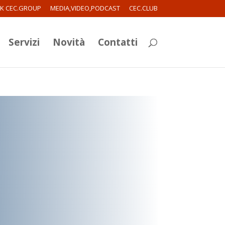
RK CEC.GROUP
MEDIA,VIDEO,PODCAST
CEC.CLUB
Servizi
Novità
Contatti