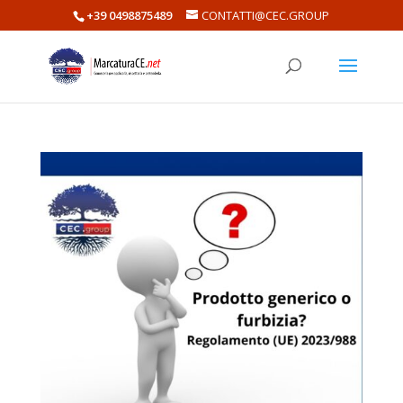
+39 0498875489
CONTATTI@CEC.GROUP