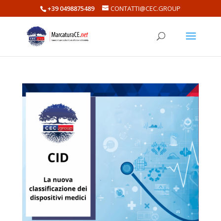
+39 0498875489
CONTATTI@CEC.GROUP