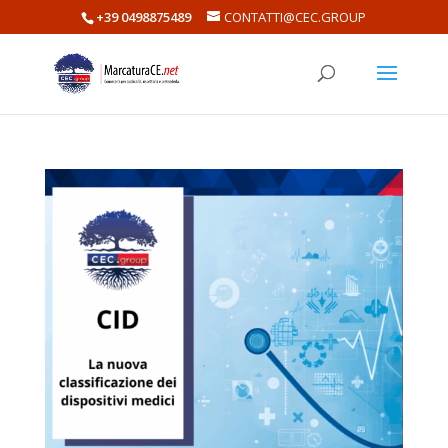
+39 0498875489
CONTATTI@CEC.GROUP