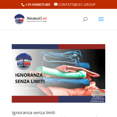
+39 0498875489
CONTATTI@CEC.GROUP
Ignoranza senza limiti