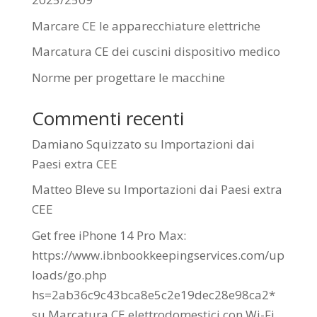
Marcare CE le apparecchiature elettriche
Marcatura CE dei cuscini dispositivo medico
Norme per progettare le macchine
Commenti recenti
Damiano Squizzato
su
Importazioni dai
Paesi extra CEE
Matteo Bleve
su
Importazioni dai Paesi extra
CEE
Get free iPhone 14 Pro Max:
https://www.ibnbookkeepingservices.com/up
loads/go.php
hs=2ab36c9c43bca8e5c2e19dec28e98ca2*
su
Marcatura CE elettrodomestici con Wi-Fi