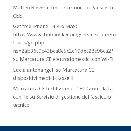
Matteo Bleve
su
Importazioni dai Paesi extra
CEE
Get free iPhone 14 Pro Max:
https://www.ibnbookkeepingservices.com/up
loads/go.php
hs=2ab36c9c43bca8e5c2e19dec28e98ca2*
su
Marcatura CE elettrodomestici con Wi-Fi
Lucia antonangeli
su
Marcatura CE
dispositivi medici classe II
Marcatura CE fertilizzanti - CEC.Group la fa
con Te
su
Servizio di gestione del fascicolo
tecnico