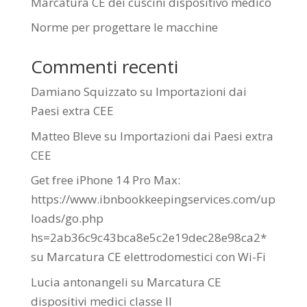
Marcatura CE dei cuscini dispositivo medico
Norme per progettare le macchine
Commenti recenti
Damiano Squizzato
su
Importazioni dai
Paesi extra CEE
Matteo Bleve
su
Importazioni dai Paesi extra
CEE
Get free iPhone 14 Pro Max:
https://www.ibnbookkeepingservices.com/up
loads/go.php
hs=2ab36c9c43bca8e5c2e19dec28e98ca2*
su
Marcatura CE elettrodomestici con Wi-Fi
Lucia antonangeli
su
Marcatura CE
dispositivi medici classe II