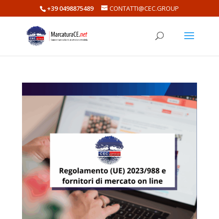
+39 0498875489
CONTATTI@CEC.GROUP