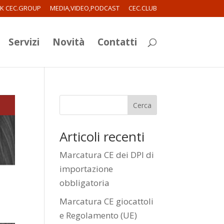
RK CEC.GROUP
MEDIA,VIDEO,PODCAST
CEC.CLUB
Servizi
Novità
Contatti
Cerca
Articoli recenti
Marcatura CE dei DPI di
importazione
obbligatoria
Marcatura CE giocattoli
e Regolamento (UE)