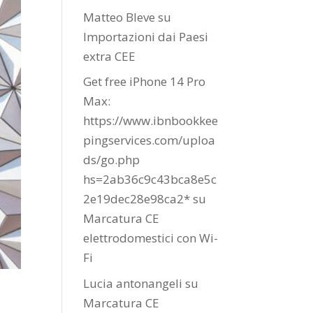
Matteo Bleve
su
Importazioni dai Paesi
extra CEE
Get free iPhone 14 Pro
Max:
https://www.ibnbookkee
pingservices.com/uploa
ds/go.php
hs=2ab36c9c43bca8e5c
2e19dec28e98ca2*
su
Marcatura CE
elettrodomestici con Wi-
Fi
Lucia antonangeli
su
Marcatura CE