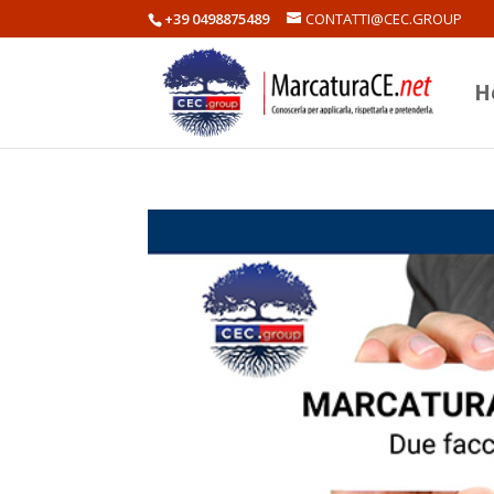
+39 0498875489
CONTATTI@CEC.GROUP
H