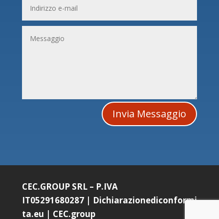
Invia Messaggio
CEC.GROUP SRL – P.IVA
IT05291680287
|
Dichiarazionediconformi
ta.eu
|
CEC.group