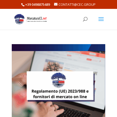
+39 0498875489
CONTATTI@CEC.GROUP