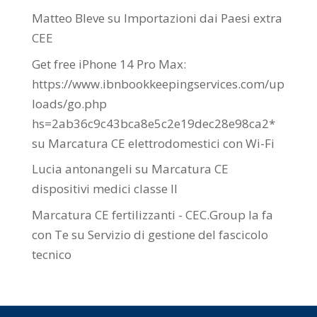
Matteo Bleve
su
Importazioni dai Paesi extra
CEE
Get free iPhone 14 Pro Max:
https://www.ibnbookkeepingservices.com/up
loads/go.php
hs=2ab36c9c43bca8e5c2e19dec28e98ca2*
su
Marcatura CE elettrodomestici con Wi-Fi
Lucia antonangeli
su
Marcatura CE
dispositivi medici classe II
Marcatura CE fertilizzanti - CEC.Group la fa
con Te
su
Servizio di gestione del fascicolo
tecnico