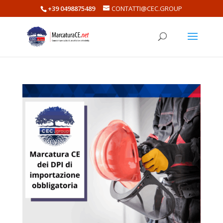
+39 0498875489
CONTATTI@CEC.GROUP