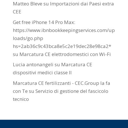
Matteo Bleve
su
Importazioni dai Paesi extra
CEE
Get free iPhone 14 Pro Max:
https://www.ibnbookkeepingservices.com/up
loads/go.php
hs=2ab36c9c43bca8e5c2e19dec28e98ca2*
su
Marcatura CE elettrodomestici con Wi-Fi
Lucia antonangeli
su
Marcatura CE
dispositivi medici classe II
Marcatura CE fertilizzanti - CEC.Group la fa
con Te
su
Servizio di gestione del fascicolo
tecnico